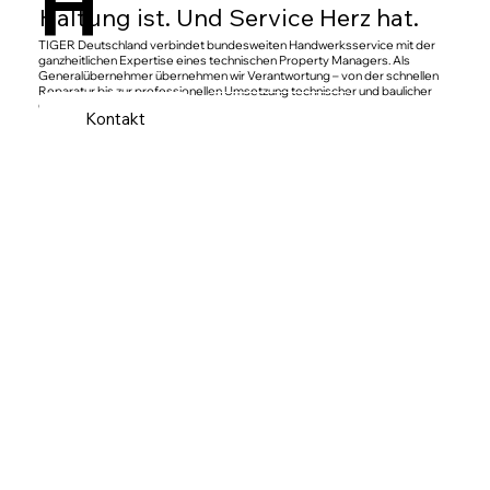
H
Haltung ist. Und Service Herz hat.
TIGER Deutschland verbindet bundesweiten Handwerksservice mit der
ganzheitlichen Expertise eines technischen Property Managers. Als
Generalübernehmer übernehmen wir Verantwortung – von der schnellen
Reparatur bis zur professionellen Umsetzung technischer und baulicher
CAPEX-Maßnahmen.
Kontakt
Mehr Erfahren