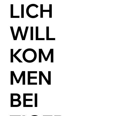
LICH
WILL
KOM
MEN
BEI