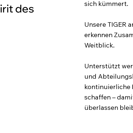
sich kümmert.
rit des
Unsere TIGER an
erkennen Zusa
Weitblick.
Unterstützt we
und Abteilungsl
kontinuierliche
schaffen – dami
überlassen blei